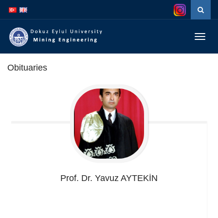
İçeriğe
Navigasyona
atla
atla
Menüy
Geç
Obituaries
Prof. Dr. Yavuz
AYTEKİN