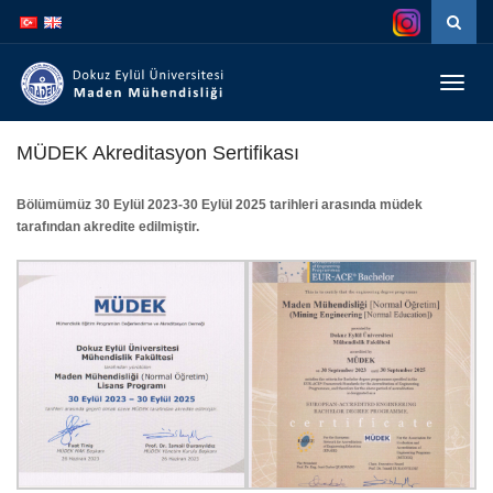
İçeriğe
Navigasyona
atla
atla
Menüy
Geç
MÜDEK Akreditasyon Sertifikası
Bölümümüz 30 Eylül 2023-30 Eylül 2025 tarihleri arasında müdek
tarafından akredite edilmiştir.