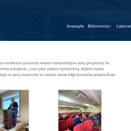
Anasayfa
Bölümümüz
Laborat
üm konferans salonunda maden mühendisliğine aday gençlerimiz ile
ormda buluşturdu. Uzun yıllar sektöre hizmet etmiş, değerli maden
aştı ve genç madenciler bu alanda merak ettiği konularda tartışma fırsatı