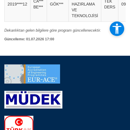
CA***
TEK
2019****12
GÖK***
HAZIRLAMA
09.0
BE***
DERS
VE
TEKNOLOJİSİ
Dekanlıktan gelen bilgilere göre program güncellenecektir.
Güncelleme: 01.07.2026 17:00