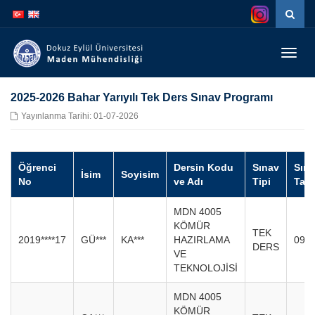
İçeriğe
Navigasyona
atla
atla
Menüy
Geç
2025-2026 Bahar Yarıyılı Tek Ders Sınav Programı
Yayınlanma Tarihi: 01-07-2026
Öğrenci
Dersin Kodu
Sınav
Sın
İsim
Soyisim
No
ve Adı
Tipi
Tari
MDN 4005
KÖMÜR
TEK
2019****17
GÜ***
KA***
HAZIRLAMA
09.0
DERS
VE
TEKNOLOJİSİ
MDN 4005
KÖMÜR