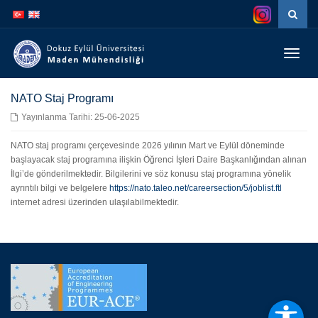
İçeriğe
Navigasyona
atla
atla
Menüy
Geç
NATO Staj Programı
Yayınlanma Tarihi: 25-06-2025
NATO staj programı çerçevesinde 2026 yılının Mart ve Eylül döneminde
başlayacak staj programına ilişkin Öğrenci İşleri Daire Başkanlığından alınan
İlgi’de gönderilmektedir. Bilgilerini ve söz konusu staj programına yönelik
ayrıntılı bilgi ve belgelere
https://nato.taleo.net/careersection/5/joblist.ftl
internet adresi üzerinden ulaşılabilmektedir.